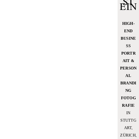
ST
EIN
HIGH-
END
BUSINE
SS
PORTR
AIT &
PERSON
AL
BRANDI
NG
FOTOG
RAFIE
IN
STUTTG
ART,
ZÜRICH,