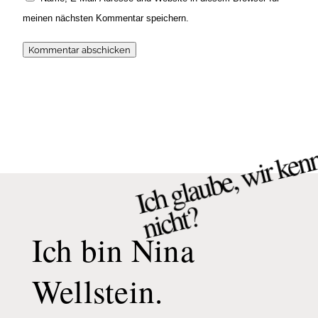
meinen nächsten Kommentar speichern.
Kommentar abschicken
g
e
w
n
h
?
Ich bin Nina
Wellstein.