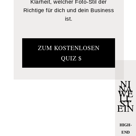
Klarheit, welcher Foto-Stil der
Richtige für dich und dein Business
ist.
ZUM KOSTENLOSEN
QUIZ
NI
NA
WE
LL
ST
EIN
HIGH-
END