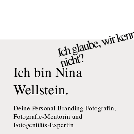
g
e
w
n
h
?
Ich bin Nina
Wellstein.
Deine Personal Branding Fotografin,
Fotografie-Mentorin und
Fotogenitäts-Expertin