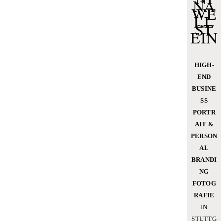
NA
WE
LL
ST
EIN
HIGH-
END
BUSINE
SS
PORTR
AIT &
PERSON
AL
BRANDI
NG
FOTOG
RAFIE
IN
STUTTG