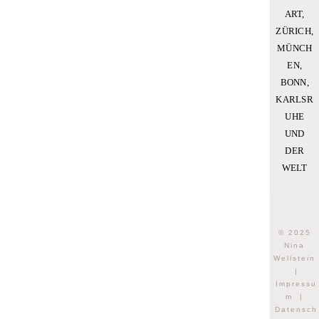
ART,
ZÜRICH,
MÜNCH
EN,
BONN,
KARLSR
UHE
UND
DER
WELT
© 2025
Nina
Wellstein
|
Impressu
m
|
Datensch