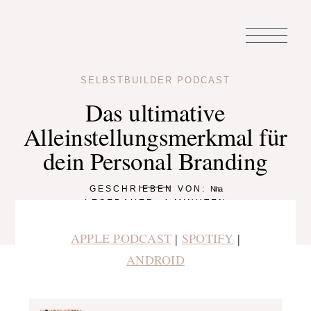
SELBSTBUILDER PODCAST
Das ultimative
Alleinstellungsmerkmal für
dein Personal Branding
GESCHRIEBEN VON:
Nina
LESEDAUER:
4
MINUTEN
APPLE PODCAST
SPOTIFY
|
|
ANDROID