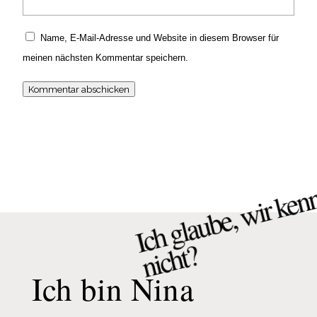
Name, E-Mail-Adresse und Website in diesem Browser für
meinen nächsten Kommentar speichern.
Kommentar abschicken
g
e
w
n
h
?
Ich bin Nina